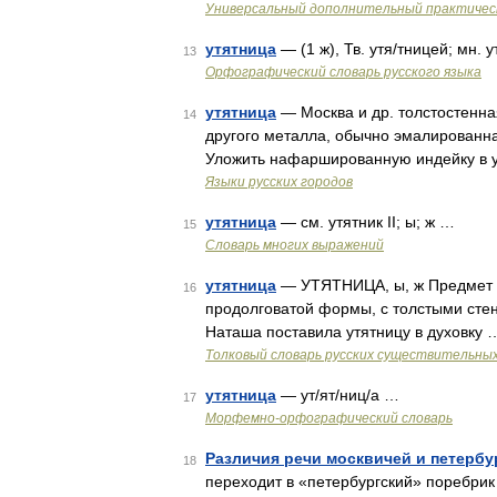
Универсальный дополнительный практическ
утятница
— (1 ж), Тв. утя/тницей; мн. у
13
Орфографический словарь русского языка
утятница
— Москва и др. толстостенна
14
другого металла, обычно эмалированна
Уложить нафаршированную индейку в ут
Языки русских городов
утятница
— см. утятник II; ы; ж …
15
Словарь многих выражений
утятница
— УТЯТНИЦА, ы, ж Предмет 
16
продолговатой формы, с толстыми стен
Наташа поставила утятницу в духовку 
Толковый словарь русских существительны
утятница
— ут/ят/ниц/а …
17
Морфемно-орфографический словарь
Различия речи москвичей и петерб
18
переходит в «петербургский» поребрик