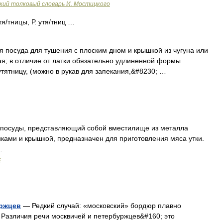
ий толковый словарь И. Мостицкого
тя/тницы, Р. утя/тниц …
я посуда для тушения с плоским дном и крышкой из чугуна или
я; в отличие от латки обязательно удлиненной формы
ятницу, (можно в рукав для запекания,&#8230; …
посуды, представляющий собой вместилище из металла
ками и крышкой, предназначен для приготовления мяса утки.
…
х
уржцев
— Редкий случай: «московский» бордюр плавно
 Различия речи москвичей и петербуржцев&#160; это