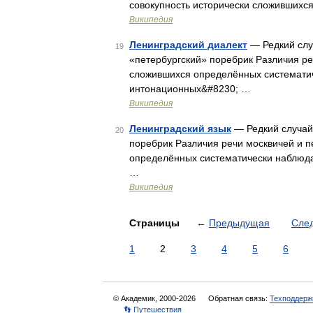
совокупность исторически сложившихс
Википедия
Ленинградский диалект
— Редкий слу
19
«петербургский» поребрик Различия ре
сложившихся определённых систематич
интонационных&#8230; …
Википедия
Ленинградский язык
— Редкий случай
20
поребрик Различия речи москвичей и п
определённых систематически наблюда
…
Википедия
Страницы
←
Предыдущая
Сле
1
2
3
4
5
6
© Академик, 2000-2026
Обратная связь:
Техподдерж
👣 Путешествия